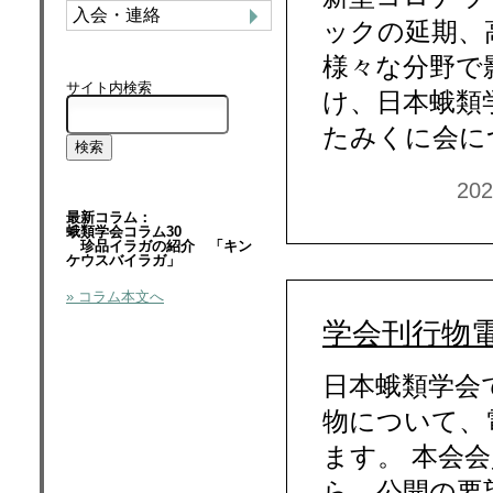
入会・連絡
ックの延期、
様々な分野で
サイト内検索
け、日本蛾類学
たみくに会に
20
最新コラム：
蛾類学会コラム30
珍品イラガの紹介 「キン
ケウスバイラガ」
» コラム本文へ
学会刊行物
日本蛾類学会
物について、
ます。 本会
ら、公開の要望が