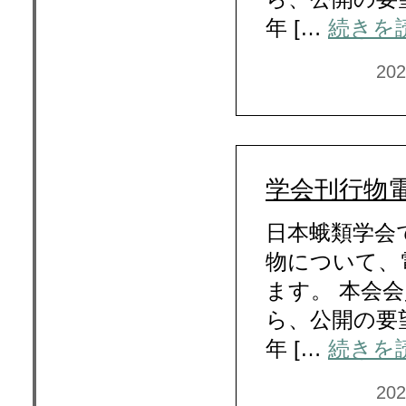
年 […
続きを
20
学会刊行物
日本蛾類学会
物について、
ます。 本会
ら、公開の要望が
年 […
続きを
20