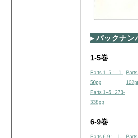
バックナン
1-5巻
Parts 1–5 : 1-
Parts
50pp
102p
Parts 1–5 : 273-
338pp
6-9巻
Parts 6-9 : 1-
Parts