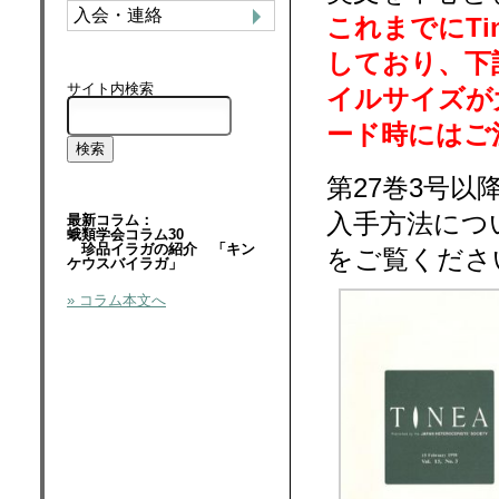
入会・連絡
これまでにTi
しており、下
サイト内検索
イルサイズが
ード時にはご
第27巻3号
入手方法につ
最新コラム：
蛾類学会コラム30
珍品イラガの紹介 「キン
をご覧くださ
ケウスバイラガ」
» コラム本文へ