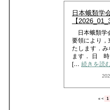
日本蛾類学会
【2026_01_
日本蛾類学会
要領により，東
たします．み
ます． 日 時
[…
続きを読
20
«
<
1