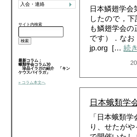
入会・連絡
日本鱗翅学会
したので，下
サイト内検索
も鱗翅学会の
です）．なお，
jp.org […
続
最新コラム：
2
蛾類学会コラム30
珍品イラガの紹介 「キン
ケウスバイラガ」
» コラム本文へ
日本蛾類学会秋
「日本蛾類学
り、せたがや
で開催いたし