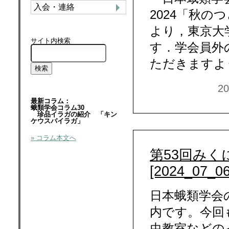
入会・連絡
2024「秋
より，東京大
サイト内検索
す．学会員外
ただきますよ
2
最新コラム：
蛾類学会コラム30
珍品イラガの紹介 「キン
ケウスバイラガ」
» コラム本文へ
第53回み
[2024_07_06
日本蛾類学会
内です。今回
虫教室などのイ