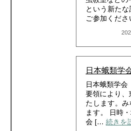
という新たな
ご参加ください
20
日本蛾類学会
日本蛾類学会
要領により、
たします。み
ます。 日時・
会 […
続きを