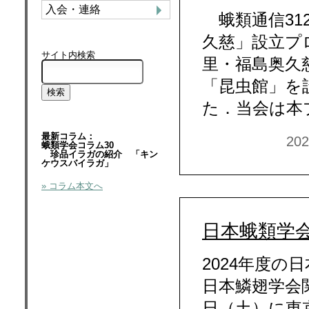
入会・連絡
蛾類通信31
久慈」設立プ
サイト内検索
里・福島奥久
「昆虫館」を
た．当会は本
最新コラム：
20
蛾類学会コラム30
珍品イラガの紹介 「キン
ケウスバイラガ」
» コラム本文へ
日本蛾類学会
2024年度
日本鱗翅学会関
日（土）に東