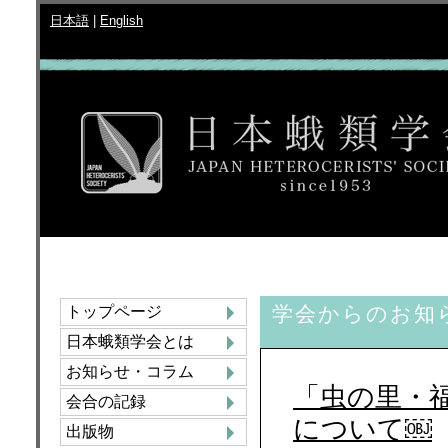
日本語
|
English
学会からのお知
トップページ
日本蛾類学会とは
お知らせ・コラム
「虫の里・
会合の記録
について￼
出版物