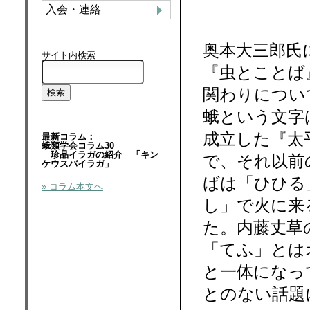
入会・連絡
奥本大三郎氏
サイト内検索
『虫とことば
関わりについ
蛾という文字
成立した『太
最新コラム：
蛾類学会コラム30
珍品イラガの紹介 「キン
で、それ以前
ケウスバイラガ」
ばは「ひひる
» コラム本文へ
し」で火に来
た。内藤丈草
「てふ」とは
と一体になっ
とのない話題