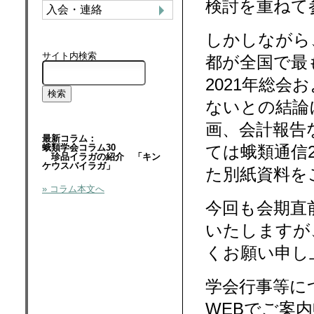
検討を重ねて
入会・連絡
しかしながら
サイト内検索
都が全国で最
2021年総
ないとの結論
画、会計報告
最新コラム：
蛾類学会コラム30
ては蛾類通信2
珍品イラガの紹介 「キン
ケウスバイラガ」
た別紙資料を
» コラム本文へ
今回も会期直
いたしますが
くお願い申し
学会行事等に
WEBでご案