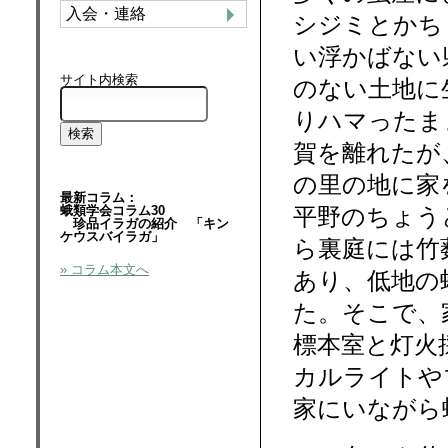
入会・連絡
シジミとかち
い浮かばない
サイト内検索
のない土地に
りハマったま
賀を離れたが
の里の地に家
最新コラム：
蛾類学会コラム30
平野のちょう
珍品イラガの紹介 「キン
ケウスバイラガ」
ら裏庭には竹
» コラム本文へ
あり、低地の
た。そこで、
標本室と灯火
カルライトや
家にいながら