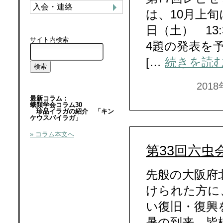
入会・連絡
は、10月上旬
日（土） 13:
サイト内検索
4題の発表を
[…
続きを読
201
最新コラム：
蛾類学会コラム30
珍品イラガの紹介 「キン
ケウスバイラガ」
» コラム本文へ
第33回六虫
先般の大阪府
けられた方に
い復旧・復興
暑の到来、皆