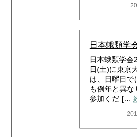
2
日本蛾類学会
日本蛾類学会2
日(土)に東
は、日曜日で
も例年と異な
参加くだ […
20