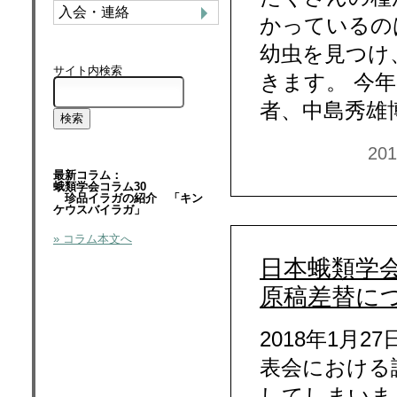
入会・連絡
かっているの
幼虫を見つけ
サイト内検索
きます。 今
者、中島秀雄
20
最新コラム：
蛾類学会コラム30
珍品イラガの紹介 「キン
ケウスバイラガ」
» コラム本文へ
日本蛾類学会
原稿差替に
2018年1月
表会における
してしまいま