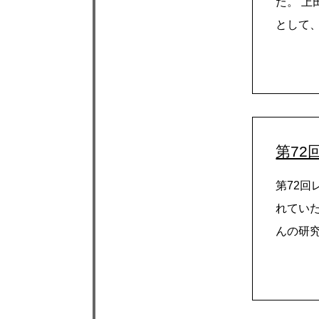
た。 
として、
第72
第72
れてい
んの研究