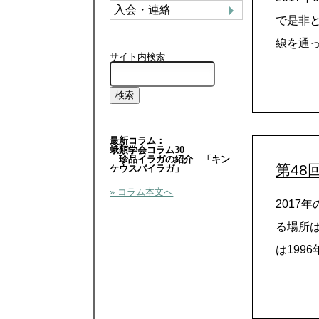
入会・連絡
で是非
線を通っ
サイト内検索
最新コラム：
蛾類学会コラム30
珍品イラガの紹介 「キン
第48
ケウスバイラガ」
» コラム本文へ
2017
る場所
は1996