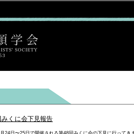
回みくに会下見報告
年6月24日〜25日で開催される第48回みくに会の下見に行って