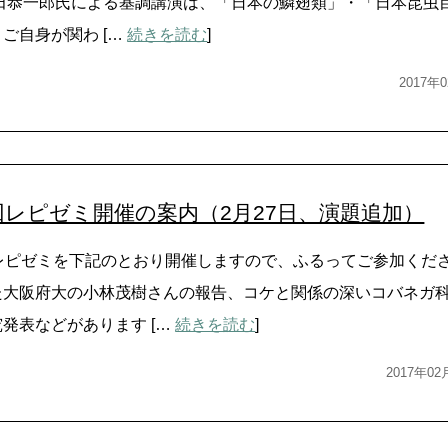
上田恭一郎氏による基調講演は、「日本の鱗翅類」・「日本昆虫
ご自身が関わ […
続きを読む
]
2017
回レピゼミ開催の案内（2月27日、演題追加）
回レピゼミを下記のとおり開催しますので、ふるってご参加くだ
た大阪府大の小林茂樹さんの報告、コケと関係の深いコバネガ
発表などがあります […
続きを読む
]
2017年0