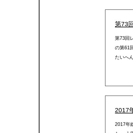
第73
第73回
の第61
たいへん
201
2017