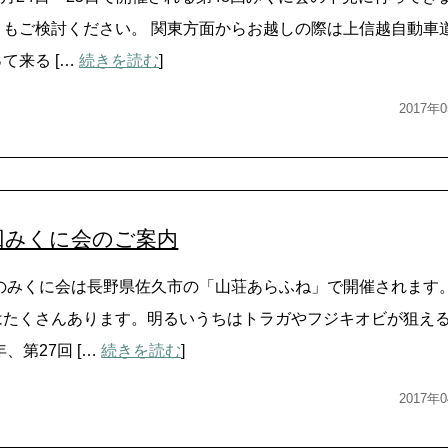
ともご検討ください。 関東方面からお越しの際は上信越自動車道
て来る […
続きを読む
]
2017
回みくに会のご案内
年のみくに会は長野県佐久市の「山荘あらふね」で開催されます。
はたくさんあります。明るいうちはトラガやフジキオビが狙え
年、第27回 […
続きを読む
]
2017