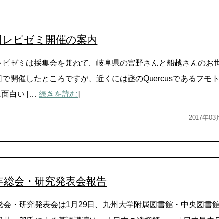
回レピゼミ開催の案内
レピゼミは採集会を兼ねて、岐阜県の宮野さんと船越さんのお世話
回で開催したところですが、近くには謎のQuercusであるフ
面白い […
続きを読む
]
2017年0
7年総会・研究発表会報告
年総会・研究発表会は1月29日、九州大学附属図書館・中央図書館