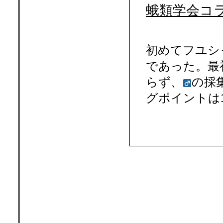
蛾類学会コ
中島
初めてフユシ
であった。最
らず、
の採
グポイントは1