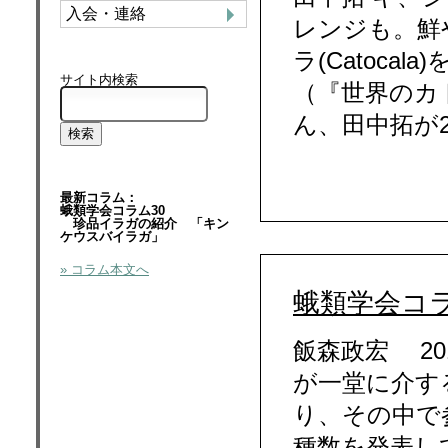
入会・連絡
レンジも。鮮
ラ(Catoc
サイト内検索
（『世界のカ
ん、田中拓が2
最新コラム：
蛾類学会コラム30
珍品イラガの紹介 「キン
ケウスバイラガ」
» コラム本文へ
蛾類学会コラ
飯森政宏 2
が一堂に介す
り、その中で
種数を発表し