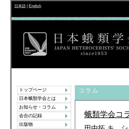
日本語
|
English
コラム
トップページ
日本蛾類学会とは
お知らせ・コラム
蛾類学会コラ
会合の記録
出版物
田中拓 キ、