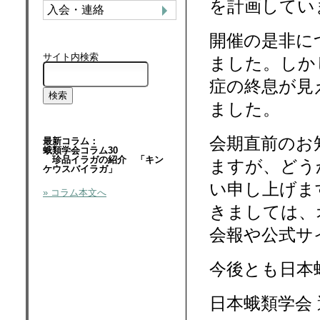
を計画してい
入会・連絡
開催の是非に
サイト内検索
ました。しか
症の終息が見
ました。
会期直前のお
最新コラム：
蛾類学会コラム30
珍品イラガの紹介 「キン
ますが、どう
ケウスバイラガ」
い申し上げま
» コラム本文へ
きましては、
会報や公式サ
今後とも日本
日本蛾類学会